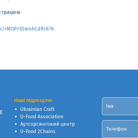
страцією
gle/rMQPrS5mnhCdRr676
Наші підрозділи:
Імя
Ukrainian Craft
g
U-Food Association
Аутсорсинговий центр
Телефон
U-Food 2Chains