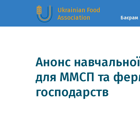
Ukrainian Food
Association
Баєрам
Анонс навчально
для ММСП та фер
господарств