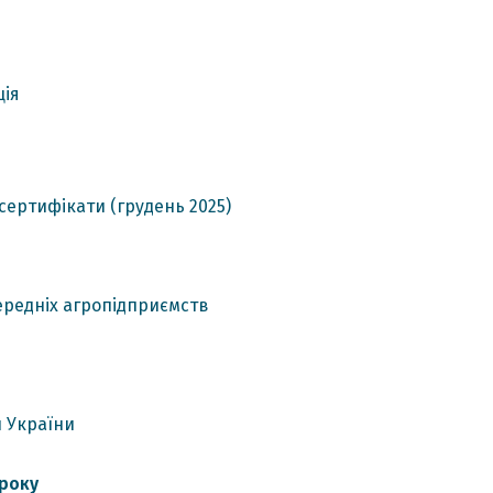
ція
 сертифікати (грудень 2025)
середніх агропідприємств
й України
 року