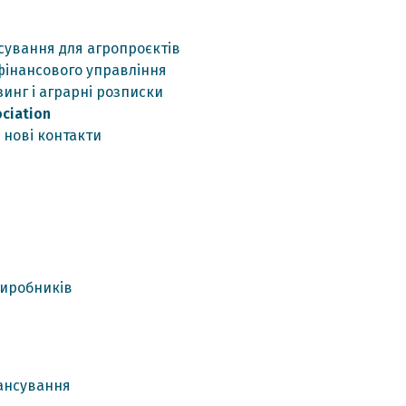
нсування для агропроєктів
фінансового управління
зинг і аграрні розписки
ciation
 нові контакти
виробників
я
нансування