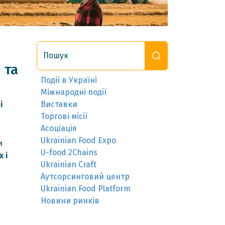
Пошук
 та
Події в Україні
Міжнародні події
і
Виставки
Торгові місії
Асоціація
Ukrainian Food Expo
и
U-food 2Chains
х і
Ukrainian Craft
Аутсорсинговий центр
Ukrainian Food Platform
Новини ринків