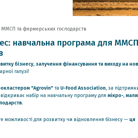
я ММСП та фермерських господарств
нес: навчальна програма для ММСП
в
витку бізнесу, залучення фінансування та виходу на нов
рної галузі!
рокластером "Agrovin"
та
U-Food Association
, за підтримк
, відкриває набір на навчальну програму для
мікро-, мали
сподарств
.
те можливості для розвитку чи відновлення бізнесу —
ця