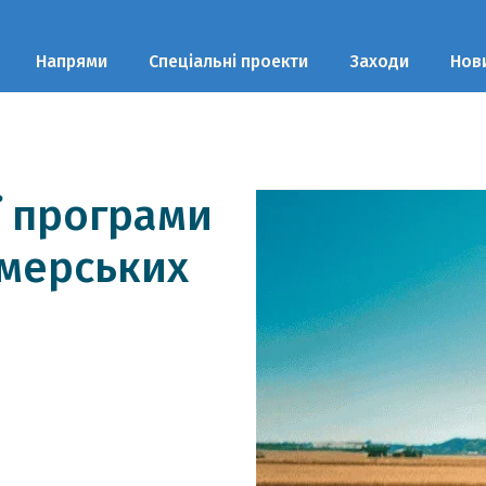
Напрями
Спеціальні проекти
Заходи
Нов
ї програми
мерських