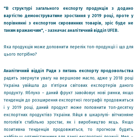
"В структурі загального експорту продукція з додано
вартістю демонструватиме зростання у 2019 році, проте у
порівнянні з експортом сировинних товарів, зріс буде не
таким вражаючим", - зазначає аналітичний відділ UFEB.
Яка продукція може доповнити перелік топ-продукції і що для
цього потрібно?
Аналітичний відділ Ради з питань експорту продовольства
радить звернути увагу на вершкове масло, адже у 2018 році
Україна увійшла до п’ятірки світових експортерів даного
продукту. Яблуко – даний фрукт завойовує нові ринки, якщо
тенденція до розширення експортної географії продовжиться
і у 2019 році, даний продукт може поповнити топ-десятку
експортних продуктівз України. Яйця в шкарлупі- вітчизняне
поголів’я стабільно зростає, як і виробництво яєць. Якщо
позитивна тенденція продовжиться, то прогнози будить
найбільш оптимістичними для даної експортної позиції. Мед –