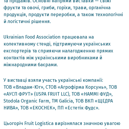
та продажів. Основні напрями виставки — свіжі
фрукти та овочі, гриби, горіхи, трави, органічна
продукція, продукти переробки, а також технологічні
й логістичні рішення.
Ukrainian Food Association працювала на
колективному стенді, підтримуючи українських
експортерів та сприяючи налагодженню прямих
контактів між українськими виробниками й
міжнародними баєрами.
У виставці взяли участь українські компанії:
ТОВ «Владам-Юг», СТОВ «Агрофірма Корсунь», ТОВ
«АУСП ФРУТ» (USPA FRUIT LLC), ТОВ «НАММІ ФУД»,
Stodola Organic Farm, ТМ Galicia, ТОВ ВКП «ЩЕДРА
НИВА», ТОВ «ЕКОСНЕК», ПП «Естетік Фудс».
Цьогоріч Fruit Logistica вирізнялася значною увагою