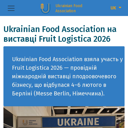
Ukrainian Food
UK
Association
Ukrainian Food Association на
виставці Fruit Logistica 2026
Ukrainian Food Association взяла участь у
Fruit Logistica 2026 — провідній
міжнародній виставці плодоовочевого
бізнесу, що відбулася 4–6 лютого в
Берліні (Messe Berlin, Німеччина).