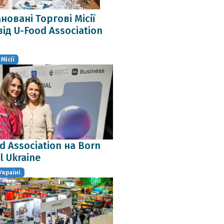
новані Торгові Місії
від U-Food Association
Місії
d Association на Born
l Ukraine
 Україні