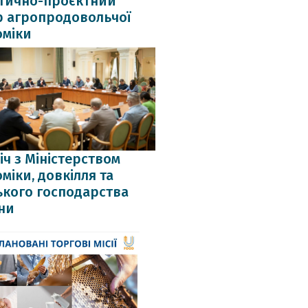
ітично-проєктний
р агропродовольчої
оміки
іч з Міністерством
міки, довкілля та
ького господарства
ни