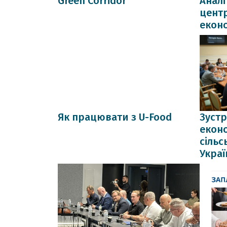
Green Corridor
Анал
цент
екон
Як працювати з U-Food
Зустр
еконо
сільс
Украї