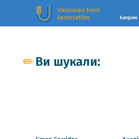
Ukrainian Food
Association
Баєрам
Ви шукали: