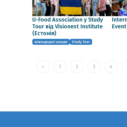
U-Food Association у Study
Inter
Tour від Visionest Institute
Event
(Естонія)
міжнародні заходи
Study Tour
‹
1
2
3
4