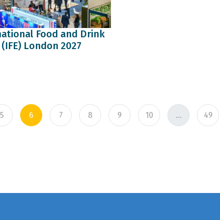
national Food and Drink
 (IFE) London 2027
5
6
7
8
9
10
...
49