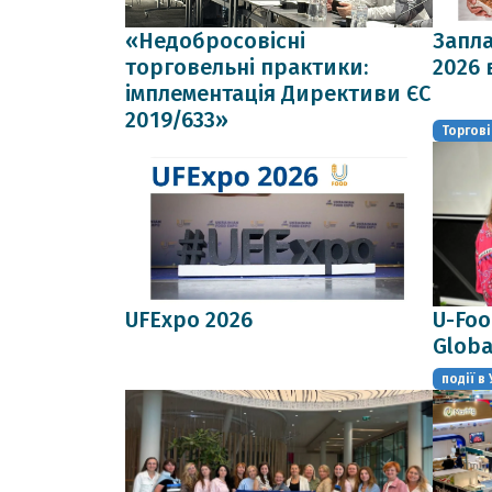
«Недобросовісні
Запла
торговельні практики:
2026 
імплементація Директиви ЄС
2019/633»
Торгові 
UFExpo 2026
U-Foo
Globa
події в