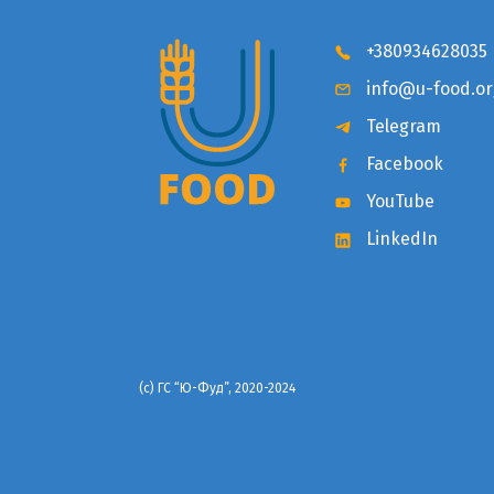
+380934628035
info@u-food.or
Telegram
Facebook
YouTube
LinkedIn
(с) ГС “Ю-Фуд”, 2020-2024