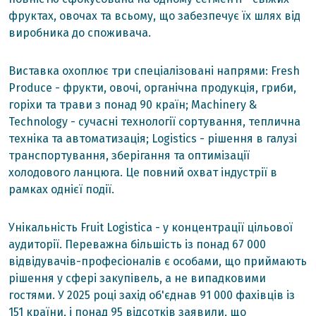
фруктах, овочах та всьому, що забезпечує їх шлях від
виробника до споживача.
Виставка охоплює три спеціалізовані напрями: Fresh
Produce - фрукти, овочі, органічна продукція, гриби,
горіхи та трави з понад 90 країн; Machinery &
Technology - сучасні технології сортування, теплична
техніка та автоматизація; Logistics - рішення в галузі
транспортування, зберігання та оптимізації
холодового ланцюга. Це повний охват індустрії в
рамках однієї події.
Унікальність Fruit Logistica - у концентрації цільової
аудиторії. Переважна більшість із понад 67 000
відвідувачів-професіоналів є особами, що приймають
рішення у сфері закупівель, а не випадковими
гостями. У 2025 році захід об'єднав 91 000 фахівців із
151 країни, і понад 95 відсотків заявили, що