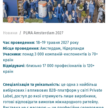
Новини
PLMA Amsterdam 2027
Час проведення:
18–19 травня 2027 року
Місце проведення:
Амстердам, Нідерланди
Учасники:
понад 3 000 компаній-експонентів із 70+
країн
Відвідувачі:
близько 17 000 професіоналів із 120+
країн
Спеціалізація та унікальність:
це одна з найбільш
вибіркових і впливових B2B-платформ у світі Private
Label, доступ до якої отримують лише виробники,
готові відповідати вимогам міжнародного ритейлу.
Виставка не є масовою — це професійне середовище