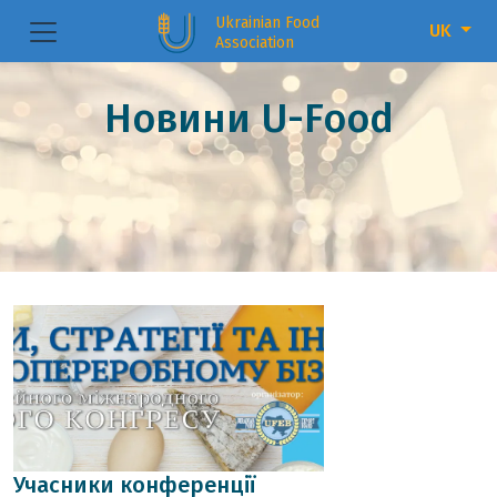
Ukrainian Food
UK
Association
Новини U-Food
Учасники конференції