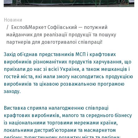
Новини
Експо&Маркет Софіївський — потужний
майданчик для реалізації продукції та пошуку
партнерів для довготривалої співпраці!
Захід об’єднав представників МСП і крафтових
виробників різноманітних продуктів харчування, що
приїхали до нас зі всієї України, а також мешканців і
гостей міста, які мали змогу насолодитись продукцією
виробників та цікавою розважальною програмою
заходу.
Виставка сприяла налагодженню співпраці
крафтових виробників, малого та середнього бізнесу
із національними торговими мережами країни,
локальними дистриб’юторами та масмаркетом
регіону; туристичному розвитку міста та регіона;