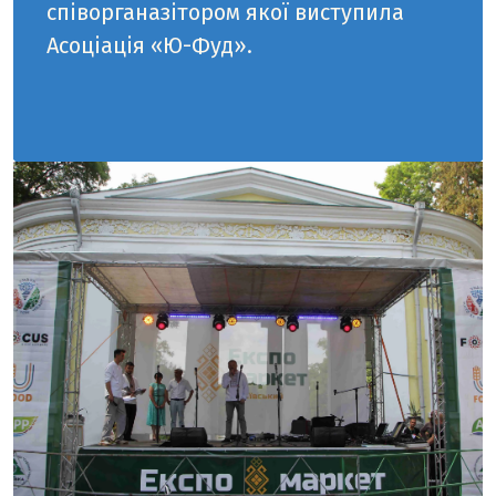
співорганазітором якої виступила
Асоціація «Ю-Фуд».